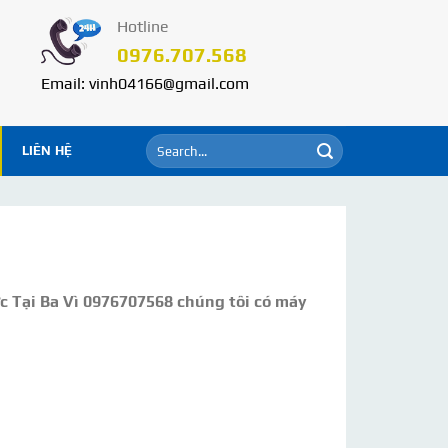
Hotline
0976.707.568
Email: vinh04166@gmail.com
LIÊN HỆ
ớc Tại Ba Vì 0976707568 chúng tôi có máy