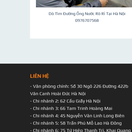
Dò Tìm Đường Ống Nước Rò Rỉ Tại Hà Nội
0976707568
LIÊN HỆ
- Văn phòng chính: Số 30 Ngõ 226 Đường 422b
Vân Canh Hoài Đức Hà Nội
- Chi nhánh 2: 62 Cầu Giấy Hà Nội
- Chi nhánh 3: 66 Tam Trinh Hoàng Mai
- Chi nhánh 4: 45 Nguyễn Văn Linh Long Biên
- Chi nhánh 5: 58 Trần Phú Mỗ Lao Hà Đông
- Chi nhánh 6: 75 Tứ Hiệp Thanh Trì. Khai Quang