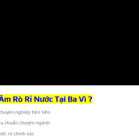
Âm Rò Rỉ Nước Tại Ba Vì ?
chuyên nghiệp tiên tiến
iêu chuẩn chuyên ngành
ước rò chính xác