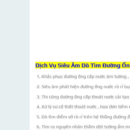
Dịch Vụ Siêu Âm Dò Tìm Đường Ốn
Khắc phục đường ống cấp nước âm tường , 
Siêu âm phát hiện đường ống nước rò rỉ bục
Thi công đường ống cấp thoát nước cải tạ
Xử lý sự cố thất thoát nước , hoa đơn tiềm
Dò tìm điểm vỡ rò rỉ trên hệ thống đường ố
Tìm ra nguyên nhân thấm dột tường ẩm m