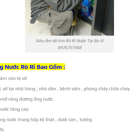
Siêu Âm dò tìm Rò Rỉ Nước Tại Ba Vì
0976707568
g Nước Rò Rỉ Bao Gồm :
âm sàn bị vỡ
 vỡ tại nhà hàng , nhà dân , bệnh viện , phòng cháy chữa cháy
o mở rộng đường ống nước
 nước tăng cao
ng nước trong hộp kỹ thật , dưới sàn , tường
ốc