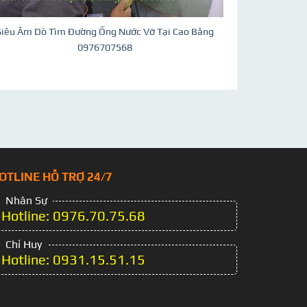
Siêu Âm Dò Tìm Đường Ống Nước Vỡ Tại Cao Bằng
0976707568
OTLINE HỖ TRỢ 24/7
Nhân Sự
Hotline: 0976.70.75.68
Chỉ Huy
Hotline: 0931.15.51.15