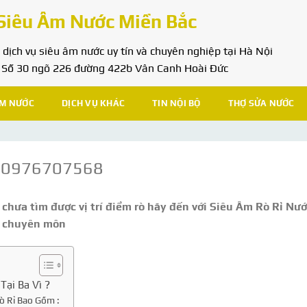
Siêu Âm Nước Miền Bắc
dịch vụ siêu âm nước uy tín và chuyên nghiệp tại Hà Nội
: Số 30 ngõ 226 đường 422b Vân Canh Hoài Đức
ÂM NƯỚC
DỊCH VỤ KHÁC
TIN NỘI BỘ
THỢ SỬA NƯỚC
Vì 0976707568
 chưa tìm được vị trí điểm rò hãy đến với Siêu Âm Rò Rỉ Nư
ó chuyên môn
Tại Ba Vì ?
ò Rỉ Bao Gồm :