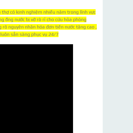
 thợ có kinh nghiệm nhiều năm trong lĩnh vực
g ống nước bị vỡ rò rỉ cho cứu hỏa phòng
ng rõ nguyên nhân hóa đơn tiền nước tăng cao ,
 luôn sẵn sàng phục vụ 24/7