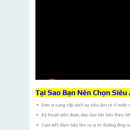
Tại Sao Bạn Nên Chọn Siêu 
Đơn vị cung cấp dịch vụ siêu âm rò rỉ nước 
Kỹ thuật viên được đào tạo bài bản theo t
Cam kết đảm bảo tìm ra vị trí đường ống n