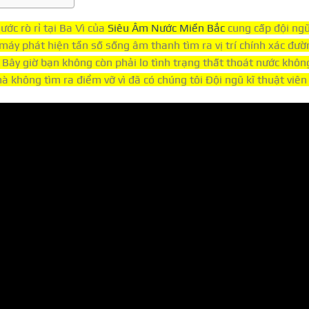
ớc rò rỉ tại Ba Vì của
Siêu Âm Nước Miền Bắc
cung cấp đội ngũ
áy phát hiện tần số sống âm thanh tìm ra vị trí chính xác đườn
 Bây giờ bạn không còn phải lo tình trạng thất thoát nước khô
không tìm ra điểm vỡ vì đã có chúng tôi Đội ngũ kĩ thuật viên