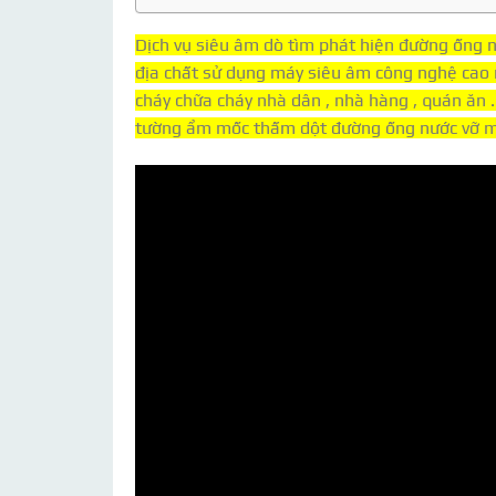
Dịch vụ siêu âm dò tìm phát hiện đường ống nư
địa chất sử dụng máy siêu âm công nghệ cao m
cháy chữa cháy nhà dân , nhà hàng , quán ăn .
tường ẩm mốc thấm dột đường ống nước vỡ mà 