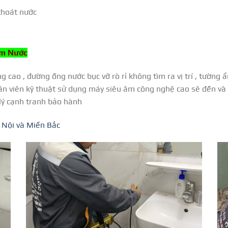
thoát nước
Âm Nước
 cao , đường ống nước bục vỡ rò rỉ không tìm ra vị trí , tường 
ân viên kỹ thuật sử dụng máy siêu âm công nghệ cao sẽ đến và k
 lý cạnh tranh bảo hành
 Nội và Miền Bắc